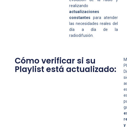
realizando
actualizaciones
constantes
para atender
las necesidades reales del
día a día de la
radiodifusión.
Cómo verificar si su
M
Pl
Playlist está actualizado:
Di
s
a
e
e
p
g
e
r
y