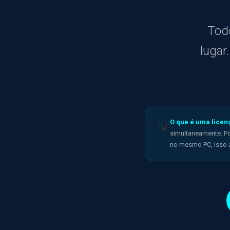
Tod
lugar
O que é uma licen
💡
simultaneamente. Po
no mesmo PC, isso