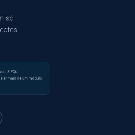
m só
acotes
pera 3 PCs
stalar mais de um módulo